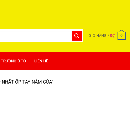
0
GIỎ HÀNG /
0
₫
Ị TRƯỜNG Ô TÔ
LIÊN HỆ
 NHẤT ỐP TAY NẮM CỬA”