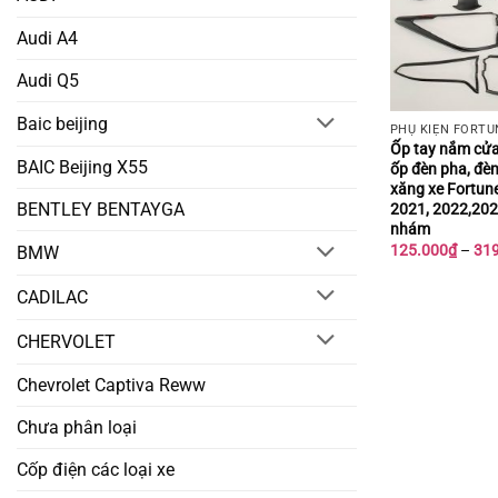
Audi A4
Audi Q5
Baic beijing
PHỤ KIỆN FORTU
Ốp tay nắm cửa
BAIC Beijing X55
ốp đèn pha, đèn
xăng xe Fortun
BENTLEY BENTAYGA
2021, 2022,20
nhám
125.000
₫
–
31
BMW
CADILAC
CHERVOLET
Chevrolet Captiva Reww
Chưa phân loại
Cốp điện các loại xe