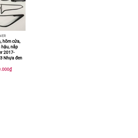
NER
, hõm cửa,
 hậu, nắp
er 2017-
23 Nhựa đen
Khoảng
9.000
₫
giá:
từ
125.000₫
đến
319.000₫