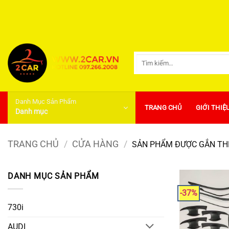
Bỏ
qua
nội
dung
Tìm
kiếm:
Danh Mục Sản Phẩm
TRANG CHỦ
GIỚI THIỆ
Danh mục
TRANG CHỦ
/
CỬA HÀNG
/
SẢN PHẨM ĐƯỢC GẮN THẺ
DANH MỤC SẢN PHẨM
-37%
730i
AUDI