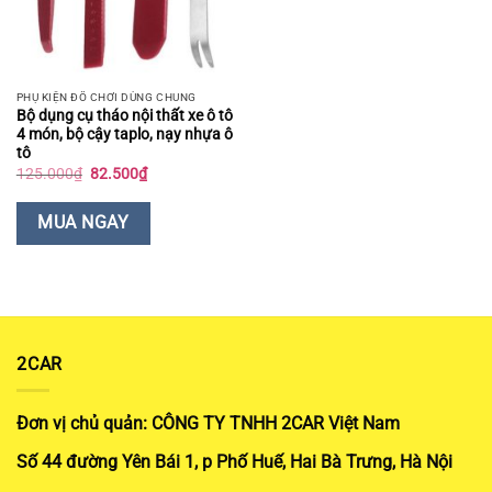
PHỤ KIỆN ĐỒ CHƠI DÙNG CHUNG
Bộ dụng cụ tháo nội thất xe ô tô
4 món, bộ cậy taplo, nạy nhựa ô
tô
Giá
Giá
125.000
₫
82.500
₫
gốc
hiện
là:
tại
125.000₫.
là:
MUA NGAY
82.500₫.
2CAR
Đơn vị chủ quản: CÔNG TY TNHH 2CAR Việt Nam
Số 44 đường Yên Bái 1, p Phố Huế, Hai Bà Trưng, Hà Nội