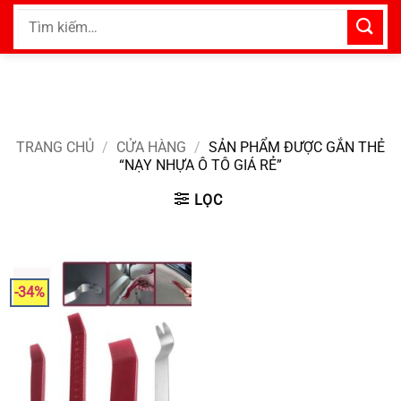
Bỏ
Tìm
qua
kiếm:
nội
dung
TRANG CHỦ
/
CỬA HÀNG
/
SẢN PHẨM ĐƯỢC GẮN THẺ
“NẠY NHỰA Ô TÔ GIÁ RẺ”
LỌC
-34%