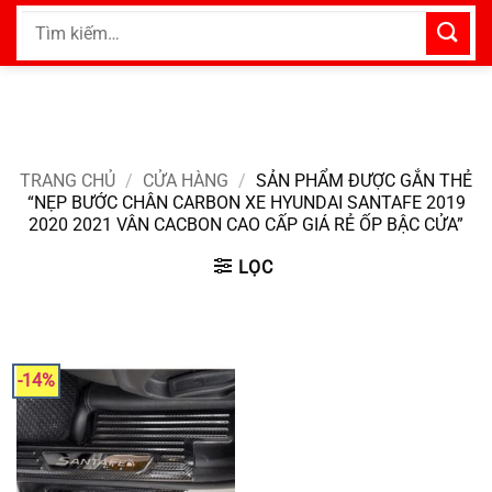
Bỏ
Tìm
qua
kiếm:
nội
dung
TRANG CHỦ
/
CỬA HÀNG
/
SẢN PHẨM ĐƯỢC GẮN THẺ
“NẸP BƯỚC CHÂN CARBON XE HYUNDAI SANTAFE 2019
2020 2021 VÂN CACBON CAO CẤP GIÁ RẺ ỐP BẬC CỬA”
LỌC
-14%