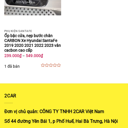
PHỤ KIỆN SANTAFE
Ốp bậc cửa, nẹp bước chân
CARBON Xe Hyundai SantaFe
2019 2020 2021 2022 2023 vân
cacbon cao cấp
Khoảng
239.000
₫
–
549.000
₫
giá:
từ
1 đã bán
239.000₫
đến
0
549.000₫
out
of
5
2CAR
Đơn vị chủ quản: CÔNG TY TNHH 2CAR Việt Nam
Số 44 đường Yên Bái 1, p Phố Huế, Hai Bà Trưng, Hà Nội