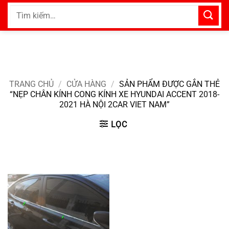
Bỏ
Tìm
qua
kiếm:
nội
dung
TRANG CHỦ
/
CỬA HÀNG
/
SẢN PHẨM ĐƯỢC GẮN THẺ
“NẸP CHÂN KÍNH CONG KÍNH XE HYUNDAI ACCENT 2018-
2021 HÀ NỘI 2CAR VIET NAM”
LỌC