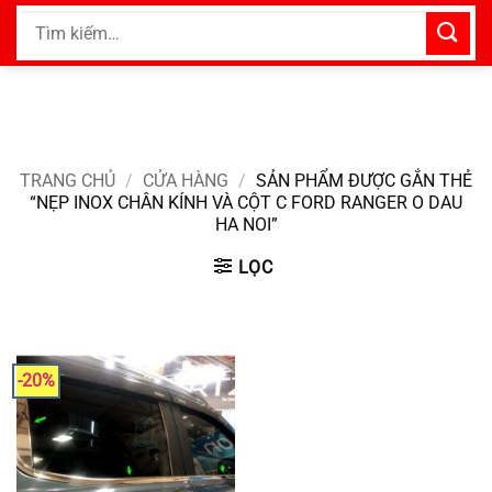
Bỏ
Tìm
qua
kiếm:
nội
dung
TRANG CHỦ
/
CỬA HÀNG
/
SẢN PHẨM ĐƯỢC GẮN THẺ
“NẸP INOX CHÂN KÍNH VÀ CỘT C FORD RANGER O DAU
HA NOI”
LỌC
-20%