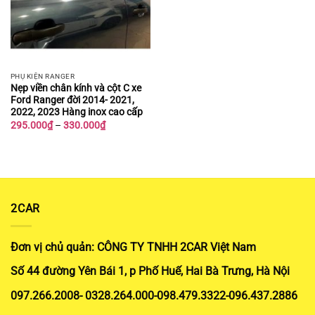
PHỤ KIỆN RANGER
Nẹp viền chân kính và cột C xe
Ford Ranger đời 2014- 2021,
2022, 2023 Hàng inox cao cấp
Khoảng
295.000
₫
–
330.000
₫
giá:
từ
295.000₫
đến
330.000₫
2CAR
Đơn vị chủ quản: CÔNG TY TNHH 2CAR Việt Nam
Số 44 đường Yên Bái 1, p Phố Huế, Hai Bà Trưng, Hà Nội
097.266.2008- 0328.264.000-098.479.3322-096.437.2886