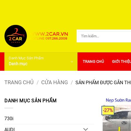
Bỏ
qua
nội
dung
Tìm
kiếm:
Danh Mục Sản Phẩm
TRANG CHỦ
GIỚI THIỆ
Danh mục
TRANG CHỦ
/
CỬA HÀNG
/
SẢN PHẨM ĐƯỢC GẮN THẺ
DANH MỤC SẢN PHẨM
-27%
730i
AUDI