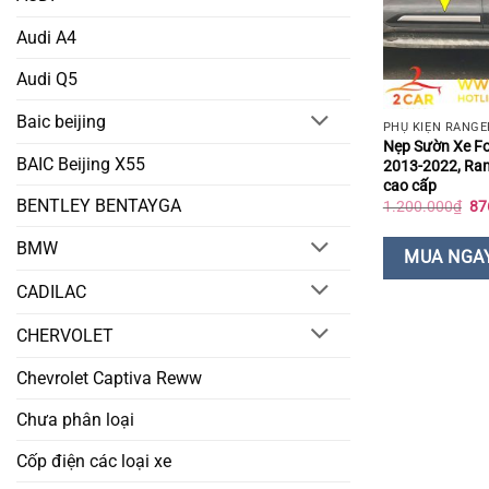
Audi A4
Audi Q5
Baic beijing
PHỤ KIỆN RANGE
Nẹp Sườn Xe F
BAIC Beijing X55
2013-2022, Ran
cao cấp
BENTLEY BENTAYGA
Gi
1.200.000
₫
87
gố
là:
BMW
1.
MUA NGA
CADILAC
CHERVOLET
Chevrolet Captiva Reww
Chưa phân loại
Cốp điện các loại xe