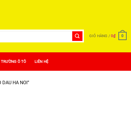
0
GIỎ HÀNG /
0
₫
Ị TRƯỜNG Ô TÔ
LIÊN HỆ
 DAU HA NOI”