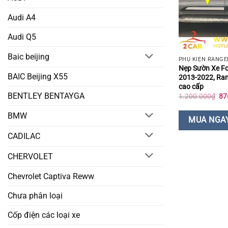
Audi A4
Audi Q5
Baic beijing
PHỤ KIỆN RANGE
Nẹp Sườn Xe F
BAIC Beijing X55
2013-2022, Ran
cao cấp
BENTLEY BENTAYGA
Gi
1.200.000
₫
87
gố
là:
BMW
1.
MUA NGA
CADILAC
CHERVOLET
Chevrolet Captiva Reww
Chưa phân loại
Cốp điện các loại xe