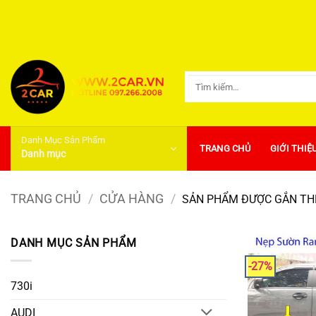
Bỏ
qua
nội
dung
Tìm
kiếm:
Danh Mục Sản Phẩm
TRANG CHỦ
GIỚI THIỆ
Danh mục
TRANG CHỦ
/
CỬA HÀNG
/
SẢN PHẨM ĐƯỢC GẮN THẺ
DANH MỤC SẢN PHẨM
-27%
730i
AUDI