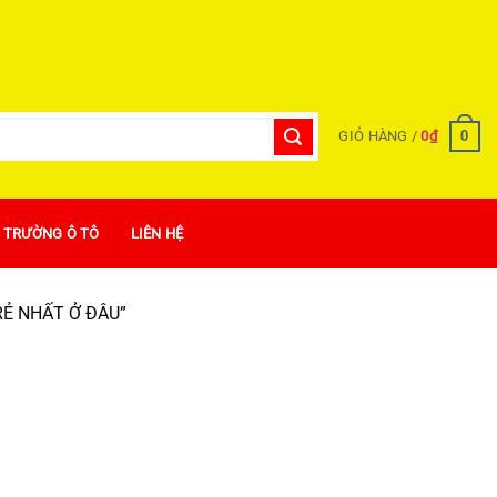
0
GIỎ HÀNG /
0
₫
Ị TRƯỜNG Ô TÔ
LIÊN HỆ
Ẻ NHẤT Ở ĐÂU”