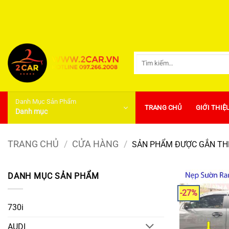
Bỏ
qua
nội
dung
Tìm
kiếm:
Danh Mục Sản Phẩm
TRANG CHỦ
GIỚI THIỆ
Danh mục
TRANG CHỦ
/
CỬA HÀNG
/
SẢN PHẨM ĐƯỢC GẮN THẺ
DANH MỤC SẢN PHẨM
-27%
730i
AUDI