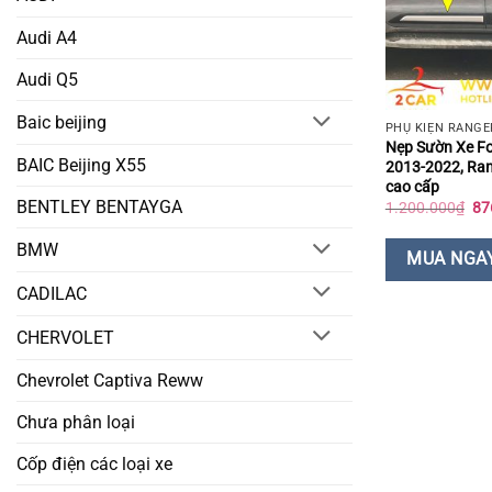
Audi A4
Audi Q5
Baic beijing
PHỤ KIỆN RANGE
Nẹp Sườn Xe F
BAIC Beijing X55
2013-2022, Ran
cao cấp
BENTLEY BENTAYGA
Gi
1.200.000
₫
87
gố
là:
BMW
1.
MUA NGA
CADILAC
CHERVOLET
Chevrolet Captiva Reww
Chưa phân loại
Cốp điện các loại xe