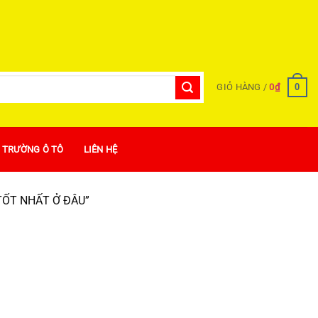
0
GIỎ HÀNG /
0
₫
Ị TRƯỜNG Ô TÔ
LIÊN HỆ
TỐT NHẤT Ở ĐÂU”