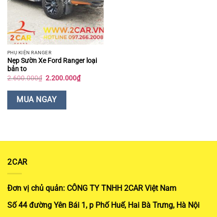
PHỤ KIỆN RANGER
Nẹp Sườn Xe Ford Ranger loại
bản to
Giá
Giá
2.600.000
₫
2.200.000
₫
gốc
hiện
là:
tại
2.600.000₫.
là:
MUA NGAY
2.200.000₫.
2CAR
Đơn vị chủ quản: CÔNG TY TNHH 2CAR Việt Nam
Số 44 đường Yên Bái 1, p Phố Huế, Hai Bà Trưng, Hà Nội