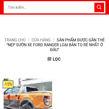
Bỏ
Tìm
qua
kiếm:
nội
dung
TRANG CHỦ
/
CỬA HÀNG
/
SẢN PHẨM ĐƯỢC GẮN THẺ
“NẸP SƯỜN XE FORD RANGER LOẠI BẢN TO RẺ NHẤT Ở
ĐÂU”
LỌC
-15%