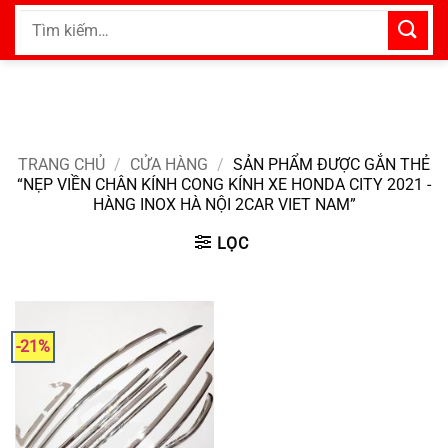
Bỏ
Tìm
qua
kiếm:
nội
dung
TRANG CHỦ
/
CỬA HÀNG
/
SẢN PHẨM ĐƯỢC GẮN THẺ
“NẸP VIỀN CHÂN KÍNH CONG KÍNH XE HONDA CITY 2021 -
HÀNG INOX HÀ NỘI 2CAR VIET NAM”
LỌC
-21%