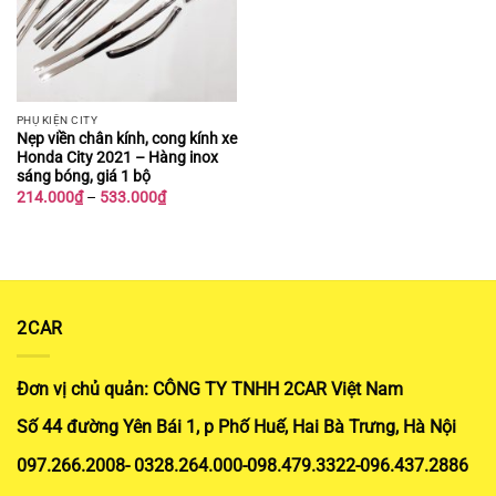
PHỤ KIỆN CITY
Nẹp viền chân kính, cong kính xe
Honda City 2021 – Hàng inox
sáng bóng, giá 1 bộ
Khoảng
214.000
₫
–
533.000
₫
giá:
từ
214.000₫
đến
533.000₫
2CAR
Đơn vị chủ quản: CÔNG TY TNHH 2CAR Việt Nam
Số 44 đường Yên Bái 1, p Phố Huế, Hai Bà Trưng, Hà Nội
097.266.2008- 0328.264.000-098.479.3322-096.437.2886