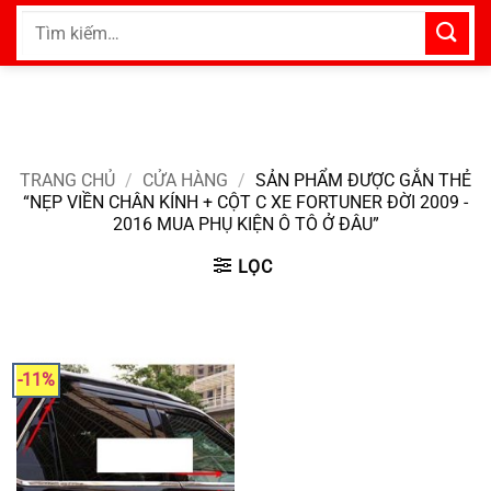
Bỏ
Tìm
qua
kiếm:
nội
dung
TRANG CHỦ
/
CỬA HÀNG
/
SẢN PHẨM ĐƯỢC GẮN THẺ
“NẸP VIỀN CHÂN KÍNH + CỘT C XE FORTUNER ĐỜI 2009 -
2016 MUA PHỤ KIỆN Ô TÔ Ở ĐÂU”
LỌC
-11%