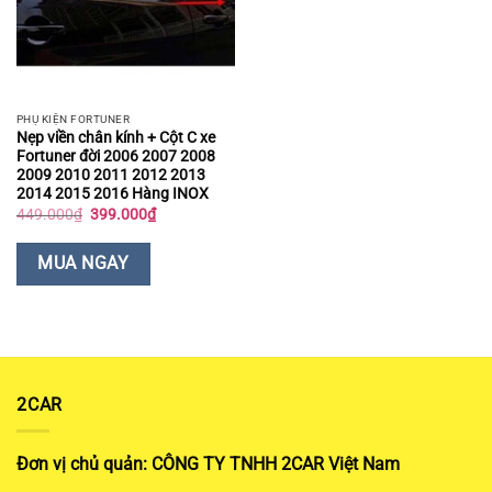
PHỤ KIỆN FORTUNER
Nẹp viền chân kính + Cột C xe
Fortuner đời 2006 2007 2008
2009 2010 2011 2012 2013
2014 2015 2016 Hàng INOX
Giá
Giá
449.000
₫
399.000
₫
gốc
hiện
là:
tại
449.000₫.
là:
MUA NGAY
399.000₫.
2CAR
Đơn vị chủ quản: CÔNG TY TNHH 2CAR Việt Nam