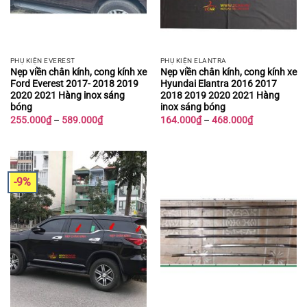
PHỤ KIỆN EVEREST
PHỤ KIỆN ELANTRA
Nẹp viền chân kính, cong kính xe
Nẹp viền chân kính, cong kính xe
Ford Everest 2017- 2018 2019
Hyundai Elantra 2016 2017
2020 2021 Hàng inox sáng
2018 2019 2020 2021 Hàng
bóng
inox sáng bóng
Khoảng
Khoảng
255.000
₫
–
589.000
₫
164.000
₫
–
468.000
₫
giá:
giá:
từ
từ
255.000₫
164.000₫
đến
đến
589.000₫
468.000₫
-9%