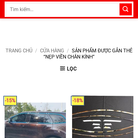
Bỏ
Tìm
qua
kiếm:
nội
dung
TRANG CHỦ
/
CỬA HÀNG
/
SẢN PHẨM ĐƯỢC GẮN THẺ
“NẸP VIỀN CHÂN KÍNH”
LỌC
-15%
-18%