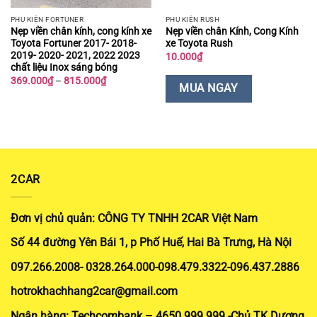
PHỤ KIỆN FORTUNER
PHỤ KIỆN RUSH
Nẹp viền chân kính, cong kính xe
Nẹp viền chân Kính, Cong Kính
Toyota Fortuner 2017- 2018-
xe Toyota Rush
2019- 2020- 2021, 2022 2023
10.000
₫
chất liệu Inox sáng bóng
Khoảng
369.000
₫
–
815.000
₫
MUA NGAY
giá:
từ
369.000₫
đến
815.000₫
2CAR
Đơn vị chủ quản: CÔNG TY TNHH 2CAR Việt Nam
Số 44 đường Yên Bái 1, p Phố Huế, Hai Bà Trưng, Hà Nội
097.266.2008- 0328.264.000-098.479.3322-096.437.2886
hotrokhachhang2car@gmail.com
Ngân hàng: Techcombank – 4650.999.999 -Chủ TK Dương