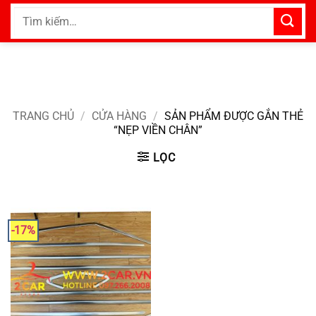
Bỏ
Tìm
qua
kiếm:
nội
dung
TRANG CHỦ
/
CỬA HÀNG
/
SẢN PHẨM ĐƯỢC GẮN THẺ
“NẸP VIỀN CHÂN”
LỌC
-17%