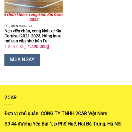
PHỤ KIỆN CARNIVAL
Nẹp viền chân, cong kính xe Kia
Carnival 2021-2023, Hàng inox
mờ cao cấp như bản Full
Giá
Giá
1.800.000
₫
1.490.000
₫
gốc
hiện
là:
tại
1.800.000₫.
là:
MUA NGAY
1.490.000₫.
2CAR
Đơn vị chủ quản: CÔNG TY TNHH 2CAR Việt Nam
Số 44 đường Yên Bái 1, p Phố Huế, Hai Bà Trưng, Hà Nội