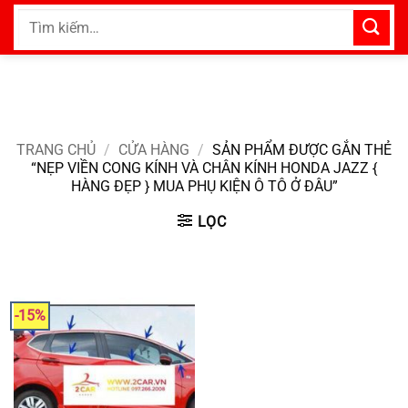
Bỏ
Tìm
qua
kiếm:
nội
dung
TRANG CHỦ
/
CỬA HÀNG
/
SẢN PHẨM ĐƯỢC GẮN THẺ
“NẸP VIỀN CONG KÍNH VÀ CHÂN KÍNH HONDA JAZZ {
HÀNG ĐẸP } MUA PHỤ KIỆN Ô TÔ Ở ĐÂU”
LỌC
-15%