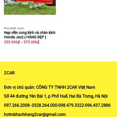
PHỤ KIỆN JAZZ
Nẹp viền cong kính và chân kính
Honda Jazz { HÀNG ĐẸP }
Khoảng
255.000
₫
–
575.000
₫
giá:
từ
255.000₫
đến
575.000₫
2CAR
Đơn vị chủ quản: CÔNG TY TNHH 2CAR Việt Nam
Số 44 đường Yên Bái 1, p Phố Huế, Hai Bà Trưng, Hà Nội
097.266.2008- 0328.264.000-098.479.3322-096.437.2886
hotrokhachhang2car@gmail.com