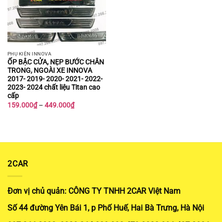
PHỤ KIỆN INNOVA
ỐP BẬC CỬA, NẸP BƯỚC CHÂN
TRONG, NGOÀI XE INNOVA
2017- 2019- 2020- 2021- 2022-
2023- 2024 chất liệu Titan cao
cấp
Khoảng
159.000
₫
–
449.000
₫
giá:
từ
159.000₫
đến
449.000₫
2CAR
Đơn vị chủ quản: CÔNG TY TNHH 2CAR Việt Nam
Số 44 đường Yên Bái 1, p Phố Huế, Hai Bà Trưng, Hà Nội