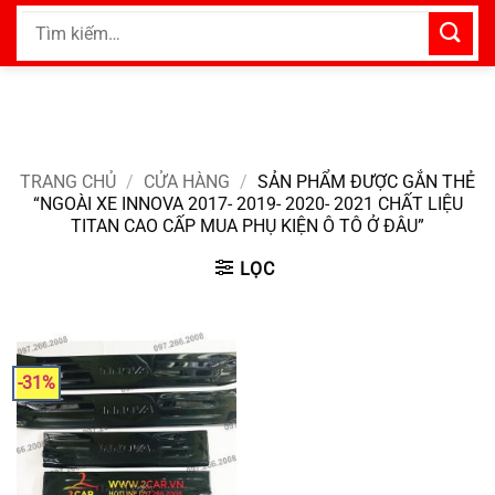
Bỏ
Tìm
qua
kiếm:
nội
dung
TRANG CHỦ
/
CỬA HÀNG
/
SẢN PHẨM ĐƯỢC GẮN THẺ
“NGOÀI XE INNOVA 2017- 2019- 2020- 2021 CHẤT LIỆU
TITAN CAO CẤP MUA PHỤ KIỆN Ô TÔ Ở ĐÂU”
LỌC
-31%