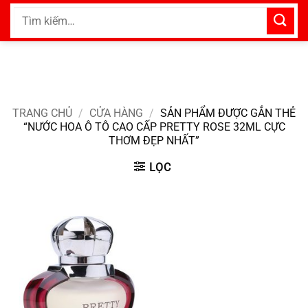
Bỏ
Tìm
qua
kiếm:
nội
dung
TRANG CHỦ
/
CỬA HÀNG
/
SẢN PHẨM ĐƯỢC GẮN THẺ
“NƯỚC HOA Ô TÔ CAO CẤP PRETTY ROSE 32ML CỰC
THƠM ĐẸP NHẤT”
LỌC