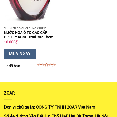
PHỤ KIỆN ĐỒ CHƠI DÙNG CHUNG
NƯỚC HOA Ô TÔ CAO CẤP
PRETTY ROSE 32ml Cực Thơm
10.000
₫
MUA NGAY
12 đã bán
0
out
of
5
2CAR
Đơn vị chủ quản: CÔNG TY TNHH 2CAR Việt Nam
Số 44 đường Yên Bái 1, p Phố Huế, Hai Bà Trưng, Hà Nội