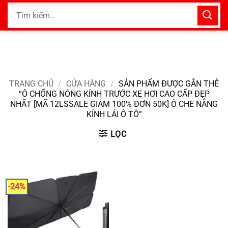
Bỏ
Tìm
qua
kiếm:
nội
dung
TRANG CHỦ
/
CỬA HÀNG
/
SẢN PHẨM ĐƯỢC GẮN THẺ
“Ô CHỐNG NÓNG KÍNH TRƯỚC XE HƠI CAO CẤP ĐẸP
NHẤT [MÃ 12LSSALE GIẢM 100% ĐƠN 50K] Ô CHE NẮNG
KÍNH LÁI Ô TÔ”
LỌC
-24%