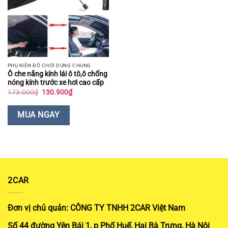
PHỤ KIỆN ĐỒ CHƠI DÙNG CHUNG
Ô che nắng kính lái ô tô,ô chống
nóng kính trước xe hơi cao cấp
Giá
Giá
173.000
₫
130.900
₫
gốc
hiện
là:
tại
173.000₫.
là:
MUA NGAY
130.900₫.
2CAR
Đơn vị chủ quản: CÔNG TY TNHH 2CAR Việt Nam
Số 44 đường Yên Bái 1, p Phố Huế, Hai Bà Trưng, Hà Nội