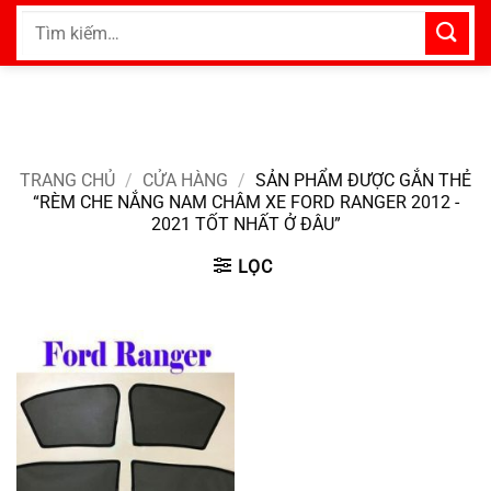
Bỏ
Tìm
qua
kiếm:
nội
dung
TRANG CHỦ
/
CỬA HÀNG
/
SẢN PHẨM ĐƯỢC GẮN THẺ
“RÈM CHE NẮNG NAM CHÂM XE FORD RANGER 2012 -
2021 TỐT NHẤT Ở ĐÂU”
LỌC