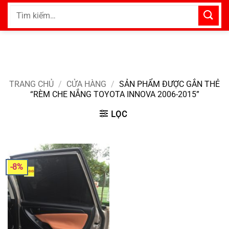
Bỏ
Tìm
qua
kiếm:
nội
dung
TRANG CHỦ
/
CỬA HÀNG
/
SẢN PHẨM ĐƯỢC GẮN THẺ
“RÈM CHE NẮNG TOYOTA INNOVA 2006-2015”
LỌC
-8%