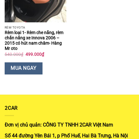
RÈM TOYOTA
Rèm loại 1- Rèm che nắng, rèm
chắn nắng xe Innova 2006 –
2015 có hút nam châm- Hàng
Mr oto
Giá
Giá
540.000
₫
499.000
₫
gốc
hiện
là:
tại
540.000₫.
là:
MUA NGAY
499.000₫.
2CAR
Đơn vị chủ quản: CÔNG TY TNHH 2CAR Việt Nam
Số 44 đường Yên Bái 1, p Phố Huế, Hai Bà Trưng, Hà Nội