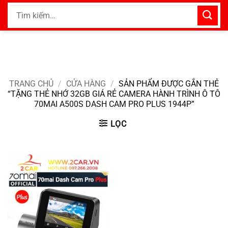
Bỏ
Tìm
qua
kiếm:
nội
dung
TRANG CHỦ
/
CỬA HÀNG
/
SẢN PHẨM ĐƯỢC GẮN THẺ
“TẶNG THẺ NHỚ 32GB GIÁ RẺ CAMERA HÀNH TRÌNH Ô TÔ
70MAI A500S DASH CAM PRO PLUS 1944P”
LỌC