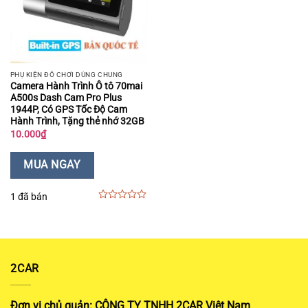
PHỤ KIỆN ĐỒ CHƠI DÙNG CHUNG
Camera Hành Trình Ô tô 70mai
A500s Dash Cam Pro Plus
1944P, Có GPS Tốc Độ Cam
Hành Trình, Tặng thẻ nhớ 32GB
10.000
₫
MUA NGAY
1 đã bán
0
out
of
5
2CAR
Đơn vị chủ quản: CÔNG TY TNHH 2CAR Việt Nam