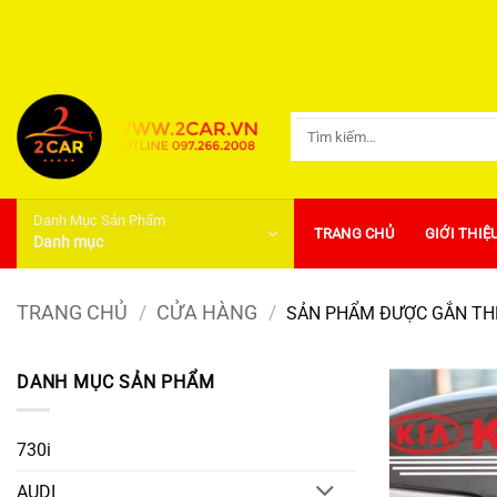
Bỏ
qua
nội
dung
Tìm
kiếm:
Danh Mục Sản Phẩm
TRANG CHỦ
GIỚI THIỆ
Danh mục
TRANG CHỦ
/
CỬA HÀNG
/
SẢN PHẨM ĐƯỢC GẮN THẺ
DANH MỤC SẢN PHẨM
730i
AUDI