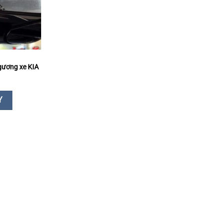
I
gương xe KIA
Y