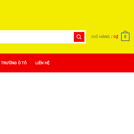
0
GIỎ HÀNG /
0
₫
Ị TRƯỜNG Ô TÔ
LIÊN HỆ