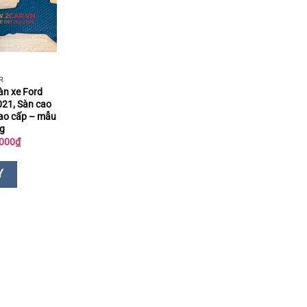
R
àn xe Ford
21, Sàn cao
cao cấp – mẫu
ng
Giá
000
₫
hiện
tại
000₫.
là:
Y
419.000₫.