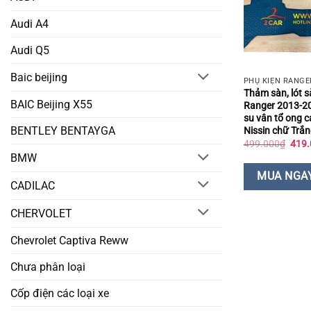
Audi A4
Audi Q5
Baic beijing
PHỤ KIỆN RANGE
Thảm sàn, lót s
BAIC Beijing X55
Ranger 2013-20
su vân tổ ong 
BENTLEY BENTAYGA
Nissin chữ Trắ
Giá
499.000
₫
419.
gốc
BMW
là:
499.
MUA NGA
CADILAC
CHERVOLET
Chevrolet Captiva Reww
Chưa phân loại
Cốp điện các loại xe