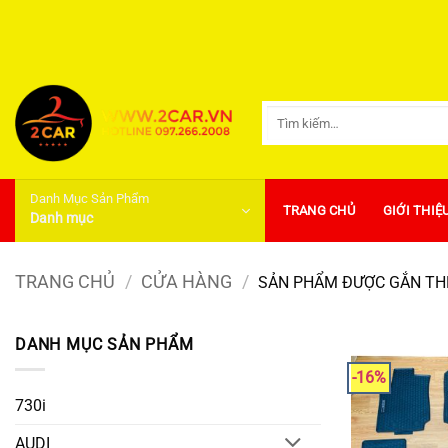
Bỏ
qua
nội
dung
Tìm
kiếm:
Danh Mục Sản Phẩm
TRANG CHỦ
GIỚI THIỆ
Danh mục
TRANG CHỦ
/
CỬA HÀNG
/
SẢN PHẨM ĐƯỢC GẮN THẺ
DANH MỤC SẢN PHẨM
-16%
730i
AUDI