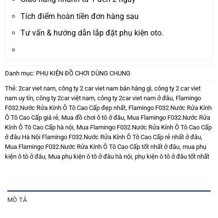
Tích điểm hoàn tiền đơn hàng sau
Tư vấn & hướng dẫn lắp đặt phụ kiện oto.
Danh mục:
PHỤ KIỆN ĐỒ CHƠI DÙNG CHUNG
Thẻ:
2car viet nam
,
công ty 2 car viet nam bán hàng gì
,
công ty 2 car viet
nam uy tín
,
công ty 2car việt nam
,
công ty 2car viet nam ở đâu
,
Flamingo
F032.Nước Rửa Kính Ô Tô Cao Cấp đẹp nhất
,
Flamingo F032.Nước Rửa Kính
Ô Tô Cao Cấp giá rẻ
,
Mua đồ chơi ô tô ở đâu
,
Mua Flamingo F032.Nước Rửa
Kính Ô Tô Cao Cấp hà nội
,
Mua Flamingo F032.Nước Rửa Kính Ô Tô Cao Cấp
ở đâu Hà Nội Flamingo F032.Nước Rửa Kính Ô Tô Cao Cấp rẻ nhất ở đâu
,
Mua Flamingo F032.Nước Rửa Kính Ô Tô Cao Cấp tốt nhất ở đâu
,
mua phụ
kiện ô tô ở đâu
,
Mua phụ kiện ô tô ở đâu hà nội
,
phụ kiện ô tô ở đâu tốt nhất
MÔ TẢ