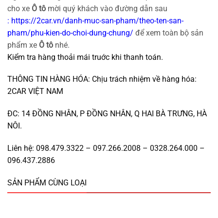
cho xe
Ô tô
mời quý khách vào đường dẫn sau
:
https://2car.vn/danh-muc-san-pham/theo-ten-san-
pham/phu-kien-do-choi-dung-chung/
để xem toàn bộ sản
phẩm xe
Ô tô
nhé.
Kiểm tra hàng thoải mái truớc khi thanh toán.
THÔNG TIN HÀNG HÓA: Chịu trách nhiệm về hàng hóa:
2CAR VIỆT NAM
ĐC: 14 ĐỒNG NHÂN, P ĐỒNG NHÂN, Q HAI BÀ TRƯNG, HÀ
NÔI.
Liên hệ: 098.479.3322 – 097.266.2008 – 0328.264.000 –
096.437.2886
SẢN PHẨM CÙNG LOẠI