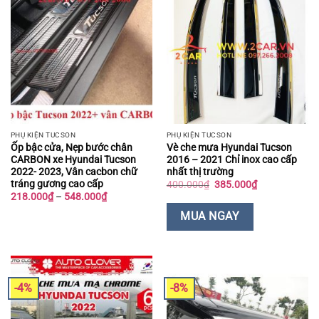
PHỤ KIỆN TUCSON
PHỤ KIỆN TUCSON
Ốp bậc cửa, Nẹp bước chân
Vè che mưa Hyundai Tucson
CARBON xe Hyundai Tucson
2016 – 2021 Chỉ inox cao cấp
2022- 2023, Vân cacbon chữ
nhất thị trường
tráng gương cao cấp
Giá
Giá
400.000
₫
385.000
₫
gốc
hiện
Khoảng
218.000
₫
–
548.000
₫
là:
tại
giá:
400.000₫.
là:
từ
MUA NGAY
385.000₫.
218.000₫
đến
548.000₫
-4%
-8%