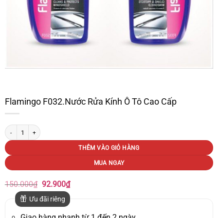
Flamingo F032.Nước Rửa Kính Ô Tô Cao Cấp
Flamingo F032.Nước Rửa Kính Ô Tô Cao Cấp số lượng
THÊM VÀO GIỎ HÀNG
MUA NGAY
Giá
Giá
150.000
₫
92.900
₫
gốc
hiện
là:
tại
Ưu đãi riêng
150.000₫.
là:
92.900₫.
Giao hàng nhanh từ 1 đến 2 ngày