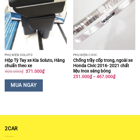
PHỤ KIỆN SOLUTO
PHỤ KIỆN CIVIC
Hộp Tỳ Tay xe Kia Soluto, Hàng
Chống trầy cốp trong, ngoài xe
chuẩn theo xe
Honda Civic 2016- 2021 chất
liệu Inox sáng bóng
Giá
Giá
400.000
₫
371.000
₫
gốc
hiện
Khoảng
251.000
₫
–
467.000
₫
là:
tại
giá:
400.000₫.
là:
từ
MUA NGAY
371.000₫.
251.000₫
đến
467.000₫
2CAR