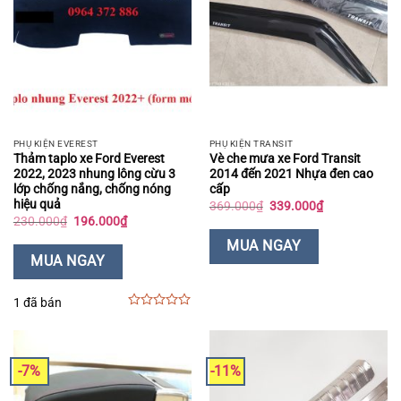
PHỤ KIỆN EVEREST
PHỤ KIỆN TRANSIT
Thảm taplo xe Ford Everest
Vè che mưa xe Ford Transit
2022, 2023 nhung lông cừu 3
2014 đến 2021 Nhựa đen cao
lớp chống nắng, chống nóng
cấp
hiệu quả
Giá
Giá
369.000
₫
339.000
₫
gốc
hiện
Giá
Giá
230.000
₫
196.000
₫
là:
tại
gốc
hiện
369.000₫.
là:
là:
tại
MUA NGAY
339.000₫.
230.000₫.
là:
MUA NGAY
196.000₫.
1 đã bán
0
out
of
5
-7%
-11%