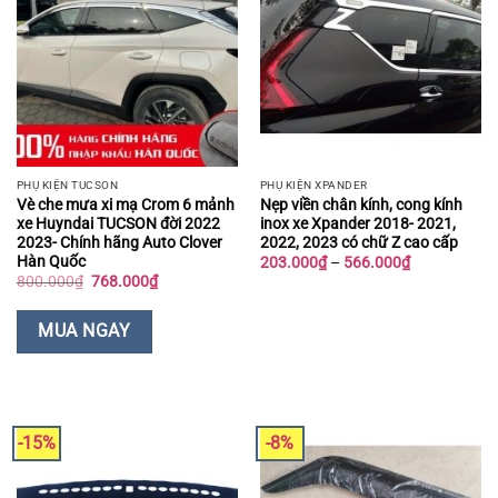
PHỤ KIỆN TUCSON
PHỤ KIỆN XPANDER
Vè che mưa xi mạ Crom 6 mảnh
Nẹp viền chân kính, cong kính
xe Huyndai TUCSON đời 2022
inox xe Xpander 2018- 2021,
2023- Chính hãng Auto Clover
2022, 2023 có chữ Z cao cấp
Hàn Quốc
Khoảng
203.000
₫
–
566.000
₫
giá:
Giá
Giá
800.000
₫
768.000
₫
từ
gốc
hiện
203.000₫
là:
tại
đến
800.000₫.
là:
MUA NGAY
566.000₫
768.000₫.
-15%
-8%