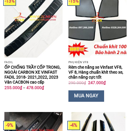
-13%
-15%
FADIL
PHỤ KIỆN VF8
ỐP CHỐNG TRẦY CỐP TRONG,
Rèm che nắng xe Vinfast VF8,
NGOÀI CARBON XE VINFAST
VF 8, Hàng chuẩn khít theo xe,
FADIL 2018- 2021,2022, 2023
chắn nắng cực tốt
Vân CACBON cao cấp
Giá
Giá
290.000
₫
247.000
₫
gốc
hiện
Khoảng
255.000
₫
–
478.000
₫
là:
tại
giá:
290.000₫.
là:
từ
MUA NGAY
247.000₫.
255.000₫
đến
478.000₫
-9%
-4%