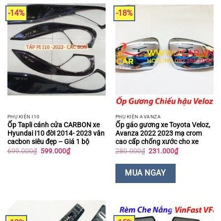
-14%
-18%
PHỤ KIỆN I10
PHỤ KIỆN AVANZA
Ốp Tapli cánh cửa CARBON xe
Ốp gáo gương xe Toyota Veloz,
Hyundai I10 đời 2014- 2023 vân
Avanza 2022 2023 mạ crom
cacbon siêu đẹp – Giá 1 bộ
cao cấp chống xước cho xe
Giá
Giá
Giá
Giá
699.000
₫
599.000
₫
280.000
₫
231.000
₫
gốc
hiện
gốc
hiện
là:
tại
là:
tại
699.000₫.
là:
280.000₫.
là:
MUA NGAY
599.000₫.
231.000₫.