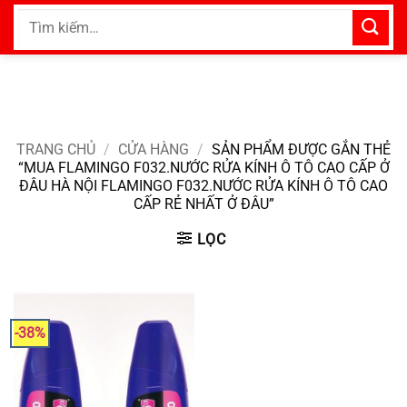
Bỏ
Tìm
qua
kiếm:
nội
dung
TRANG CHỦ
/
CỬA HÀNG
/
SẢN PHẨM ĐƯỢC GẮN THẺ
“MUA FLAMINGO F032.NƯỚC RỬA KÍNH Ô TÔ CAO CẤP Ở
ĐÂU HÀ NỘI FLAMINGO F032.NƯỚC RỬA KÍNH Ô TÔ CAO
CẤP RẺ NHẤT Ở ĐÂU”
LỌC
-38%