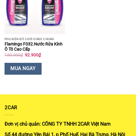
PHỤ KIỆN ĐỒ CHƠI DÙNG CHUNG
Flamingo F032.Nước Rửa Kính
Ô Tô Cao Cấp
Giá
Giá
150.000
₫
92.900
₫
gốc
hiện
là:
tại
150.000₫.
là:
MUA NGAY
92.900₫.
2CAR
Đơn vị chủ quản: CÔNG TY TNHH 2CAR Việt Nam
Số 44 đường Yên Bái 1, p Phố Huế, Hai Bà Trưng, Hà Nội