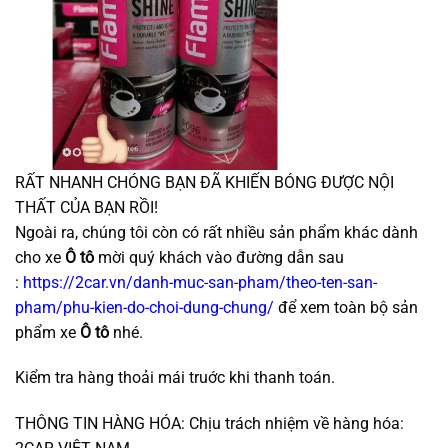
RẤT NHANH CHÓNG BẠN ĐÃ KHIẾN BÓNG ĐƯỢC NỘI
THẤT CỦA BẠN RỒI!
Ngoài ra, chúng tôi còn có rất nhiều sản phẩm khác dành
cho xe
Ô tô
mời quý khách vào đường dẫn sau
:
https://2car.vn/danh-muc-san-pham/theo-ten-san-
pham/phu-kien-do-choi-dung-chung/
để xem toàn bộ sản
phẩm xe
Ô tô
nhé.
Kiểm tra hàng thoải mái truớc khi thanh toán.
THÔNG TIN HÀNG HÓA: Chịu trách nhiệm về hàng hóa: