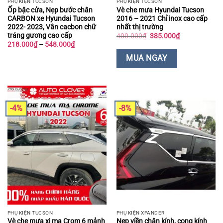
PHỤ KIỆN TUCSON
PHỤ KIỆN TUCSON
Ốp bậc cửa, Nẹp bước chân
Vè che mưa Hyundai Tucson
CARBON xe Hyundai Tucson
2016 – 2021 Chỉ inox cao cấp
2022- 2023, Vân cacbon chữ
nhất thị trường
tráng gương cao cấp
Giá
Giá
400.000
₫
385.000
₫
gốc
hiện
Khoảng
218.000
₫
–
548.000
₫
là:
tại
giá:
400.000₫.
là:
từ
MUA NGAY
385.000₫.
218.000₫
đến
548.000₫
-4%
-8%
PHỤ KIỆN TUCSON
PHỤ KIỆN XPANDER
Vè che mưa xi mạ Crom 6 mảnh
Nẹp viền chân kính, cong kính