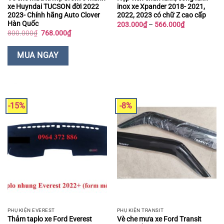
xe Huyndai TUCSON đời 2022
inox xe Xpander 2018- 2021,
2023- Chính hãng Auto Clover
2022, 2023 có chữ Z cao cấp
Hàn Quốc
Khoảng
203.000
₫
–
566.000
₫
giá:
Giá
Giá
800.000
₫
768.000
₫
từ
gốc
hiện
203.000₫
là:
tại
đến
800.000₫.
là:
MUA NGAY
566.000₫
768.000₫.
-15%
-8%
PHỤ KIỆN EVEREST
PHỤ KIỆN TRANSIT
Thảm taplo xe Ford Everest
Vè che mưa xe Ford Transit