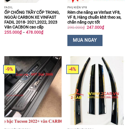
FADIL
PHỤ KIỆN VF8
ỐP CHỐNG TRẦY CỐP TRONG,
Rèm che nắng xe Vinfast VF8,
NGOÀI CARBON XE VINFAST
VF 8, Hàng chuẩn khít theo xe,
FADIL 2018- 2021,2022, 2023
chắn nắng cực tốt
Vân CACBON cao cấp
Giá
Giá
290.000
₫
247.000
₫
gốc
hiện
Khoảng
255.000
₫
–
478.000
₫
là:
tại
giá:
290.000₫.
là:
từ
MUA NGAY
247.000₫.
255.000₫
đến
478.000₫
-9%
-4%