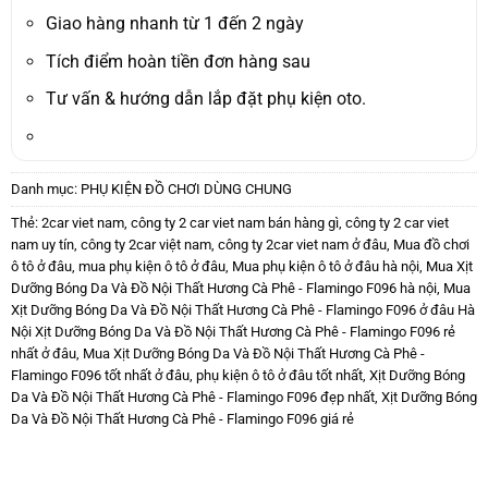
142.000₫.
là:
108.900₫.
Giao hàng nhanh từ 1 đến 2 ngày
Tích điểm hoàn tiền đơn hàng sau
Tư vấn & hướng dẫn lắp đặt phụ kiện oto.
Danh mục:
PHỤ KIỆN ĐỒ CHƠI DÙNG CHUNG
Thẻ:
2car viet nam
,
công ty 2 car viet nam bán hàng gì
,
công ty 2 car viet
nam uy tín
,
công ty 2car việt nam
,
công ty 2car viet nam ở đâu
,
Mua đồ chơi
ô tô ở đâu
,
mua phụ kiện ô tô ở đâu
,
Mua phụ kiện ô tô ở đâu hà nội
,
Mua Xịt
Dưỡng Bóng Da Và Đồ Nội Thất Hương Cà Phê - Flamingo F096 hà nội
,
Mua
Xịt Dưỡng Bóng Da Và Đồ Nội Thất Hương Cà Phê - Flamingo F096 ở đâu Hà
Nội Xịt Dưỡng Bóng Da Và Đồ Nội Thất Hương Cà Phê - Flamingo F096 rẻ
nhất ở đâu
,
Mua Xịt Dưỡng Bóng Da Và Đồ Nội Thất Hương Cà Phê -
Flamingo F096 tốt nhất ở đâu
,
phụ kiện ô tô ở đâu tốt nhất
,
Xịt Dưỡng Bóng
Da Và Đồ Nội Thất Hương Cà Phê - Flamingo F096 đẹp nhất
,
Xịt Dưỡng Bóng
Da Và Đồ Nội Thất Hương Cà Phê - Flamingo F096 giá rẻ