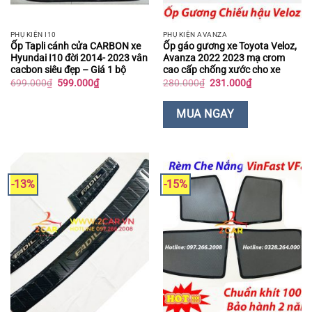
PHỤ KIỆN I10
PHỤ KIỆN AVANZA
Ốp Tapli cánh cửa CARBON xe
Ốp gáo gương xe Toyota Veloz,
Hyundai I10 đời 2014- 2023 vân
Avanza 2022 2023 mạ crom
cacbon siêu đẹp – Giá 1 bộ
cao cấp chống xước cho xe
Giá
Giá
Giá
Giá
699.000
₫
599.000
₫
280.000
₫
231.000
₫
gốc
hiện
gốc
hiện
là:
tại
là:
tại
699.000₫.
là:
280.000₫.
là:
MUA NGAY
599.000₫.
231.000₫.
-13%
-15%