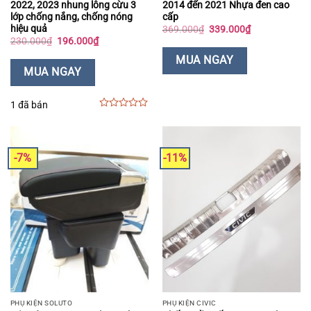
2022, 2023 nhung lông cừu 3
2014 đến 2021 Nhựa đen cao
lớp chống nắng, chống nóng
cấp
hiệu quả
Giá
Giá
369.000
₫
339.000
₫
gốc
hiện
Giá
Giá
230.000
₫
196.000
₫
là:
tại
gốc
hiện
369.000₫.
là:
là:
tại
MUA NGAY
339.000₫.
230.000₫.
là:
MUA NGAY
196.000₫.
1 đã bán
0
out
of
5
-7%
-11%
PHỤ KIỆN SOLUTO
PHỤ KIỆN CIVIC