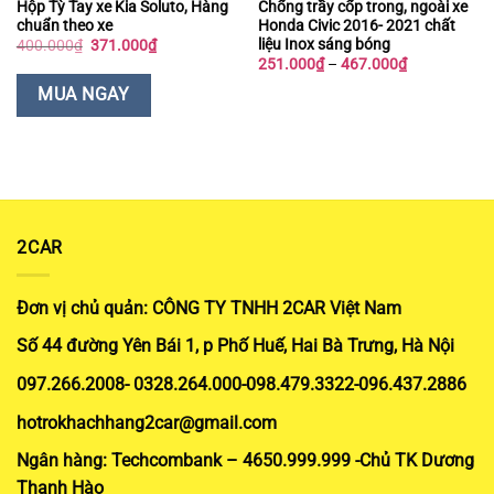
Hộp Tỳ Tay xe Kia Soluto, Hàng
Chống trầy cốp trong, ngoài xe
chuẩn theo xe
Honda Civic 2016- 2021 chất
liệu Inox sáng bóng
Giá
Giá
400.000
₫
371.000
₫
gốc
hiện
Khoảng
251.000
₫
–
467.000
₫
là:
tại
giá:
400.000₫.
là:
từ
MUA NGAY
371.000₫.
251.000₫
đến
467.000₫
2CAR
Đơn vị chủ quản: CÔNG TY TNHH 2CAR Việt Nam
Số 44 đường Yên Bái 1, p Phố Huế, Hai Bà Trưng, Hà Nội
097.266.2008- 0328.264.000-098.479.3322-096.437.2886
hotrokhachhang2car@gmail.com
Ngân hàng: Techcombank – 4650.999.999 -Chủ TK Dương
Thanh Hào