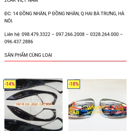
2CAR VIỆT NAM
ĐC: 14 ĐỒNG NHÂN, P ĐỒNG NHÂN, Q HAI BÀ TRƯNG, HÀ
NÔI.
Liên hệ: 098.479.3322 – 097.266.2008 – 0328.264.000 –
096.437.2886
SẢN PHẨM CÙNG LOẠI
-14%
-18%