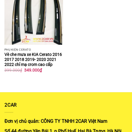
PHỤ KIỆN CERATO
Vè che mưa xe KIA Cerato 2016
2017 2018 2019- 2020 2021
2022 chỉ mạ crom cao cấp
Giá
Giá
399.000
₫
349.000
₫
gốc
hiện
là:
tại
399.000₫.
là:
349.000₫.
2CAR
Đơn vị chủ quản: CÔNG TY TNHH 2CAR Việt Nam
Số 44 đường Yên Bái 1, p Phố Huế, Hai Bà Trưng, Hà Nội