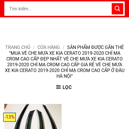
Bỏ
Tìm
qua
kiếm:
nội
dung
TRANG CHỦ
/
CỬA HÀNG
/
SẢN PHẨM ĐƯỢC GẮN THẺ
“MUA VÈ CHE MƯA XE KIA CERATO 2019-2020 CHỈ MẠ
CROM CAO CẤP ĐẸP NHẤT VÈ CHE MƯA XE KIA CERATO
2019-2020 CHỈ MẠ CROM CAO CẤP GIÁ RẺ VÈ CHE MƯA
XE KIA CERATO 2019-2020 CHỈ MẠ CROM CAO CẤP Ở ĐÂU
HÀ NỘI”
LỌC
-13%